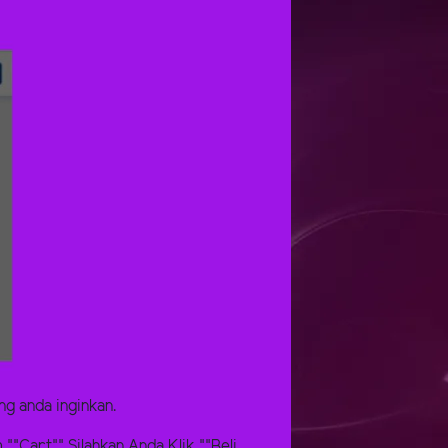
g anda inginkan.
""Cart"" Silahkan Anda Klik ""Beli