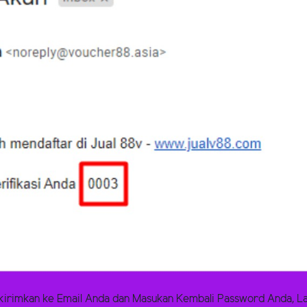
ikirimkan ke Email Anda dan Masukan Kembali Password Anda, La