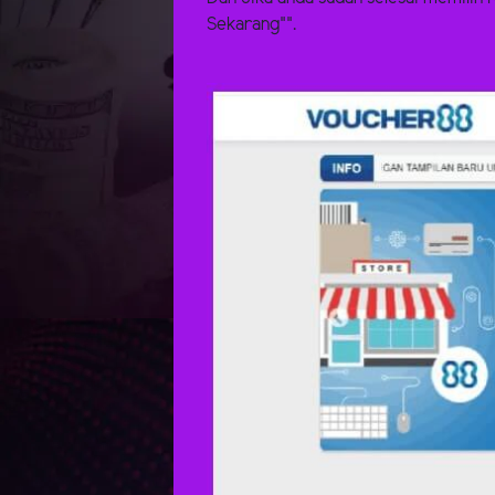
Sekarang"".